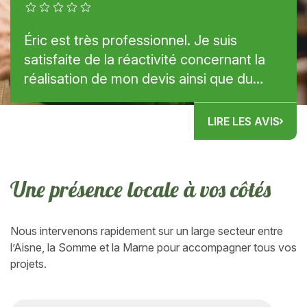
Éric est très professionnel. Je suis
satisfaite de la réactivité concernant la
réalisation de mon devis ainsi que du
contact lors de notre rendez-vous pour
la réalisation de mon...
LIRE LES AVIS
U
n
e
p
r
é
s
e
n
c
e
l
o
c
a
l
e
à
v
o
c
ô
t
é
s
Nous intervenons rapidement sur un large secteur entre
l’Aisne, la Somme et la Marne pour accompagner tous vos
projets.