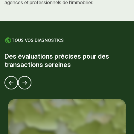
agences et professionnels de l’immobilier.
TOUS VOS DIAGNOSTICS
D
e
s
é
v
a
l
u
a
t
i
o
n
s
p
r
é
c
i
s
e
s
p
o
u
r
d
e
s
t
r
a
n
s
a
c
t
i
o
n
s
s
e
r
e
i
n
e
s