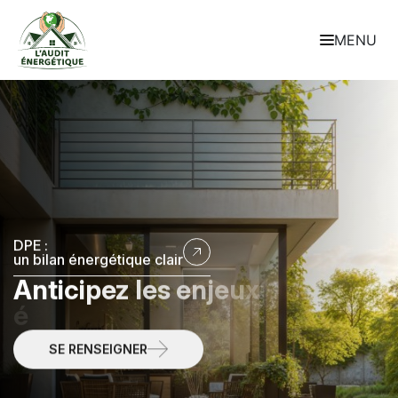
MENU
DPE :
un bilan énergétique clair
A
n
t
i
c
i
p
e
z
l
e
s
e
n
j
e
u
x
é
n
e
r
g
é
t
i
q
u
e
s
d
è
s
a
u
j
o
u
r
d
’
h
u
i
SE RENSEIGNER