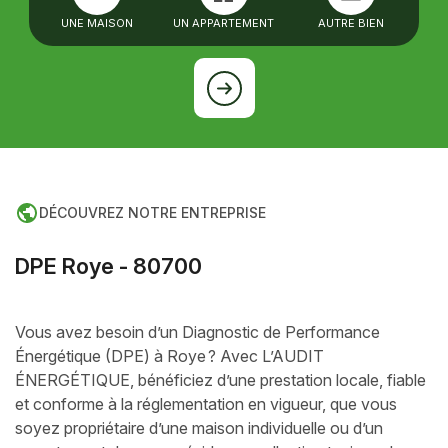
UNE MAISON
UN APPARTEMENT
AUTRE BIEN
DÉCOUVREZ NOTRE ENTREPRISE
D
P
E
R
o
y
e
-
8
0
7
0
0
Vous avez besoin d’un Diagnostic de Performance
Énergétique (DPE) à Roye ? Avec L’AUDIT
ÉNERGÉTIQUE, bénéficiez d’une prestation locale, fiable
et conforme à la réglementation en vigueur, que vous
soyez propriétaire d’une maison individuelle ou d’un