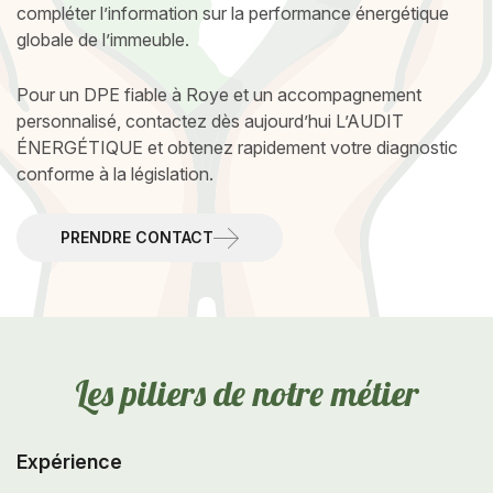
compléter l’information sur la performance énergétique
globale de l’immeuble.
Pour un DPE fiable à Roye et un accompagnement
personnalisé, contactez dès aujourd’hui L’AUDIT
ÉNERGÉTIQUE et obtenez rapidement votre diagnostic
conforme à la législation.
PRENDRE CONTACT
L
e
s
p
i
l
i
e
r
s
d
e
n
o
t
r
e
m
é
t
i
e
r
Expérience