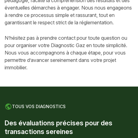
pédagogie, facilite la compréhension des résultats et des
éventuelles démarches à engager. Nous nous engageons
à rendre ce processus simple et rassurant, tout en
garantissant le respect strict de la réglementation.
N’hésitez pas à prendre contact pour toute question ou
pour organiser votre Diagnostic Gaz en toute simplicité.
Nous vous accompagnons à chaque étape, pour vous
permettre d’avancer sereinement dans votre projet
immobilier.
TOUS VOS DIAGNOSTICS
D
e
s
é
v
a
l
u
a
t
i
o
n
s
p
r
é
c
i
s
e
s
p
o
u
r
d
e
s
t
r
a
n
s
a
c
t
i
o
n
s
s
e
r
e
i
n
e
s