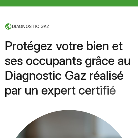
DIAGNOSTIC GAZ
P
r
o
t
é
g
e
z
v
o
t
r
e
b
i
e
n
e
t
s
e
s
o
c
c
u
p
a
n
t
s
g
r
â
c
e
a
u
D
i
a
g
n
o
s
t
i
c
G
a
z
r
é
a
l
i
s
é
p
a
r
u
n
e
x
p
e
r
t
c
e
r
t
i
f
i
é