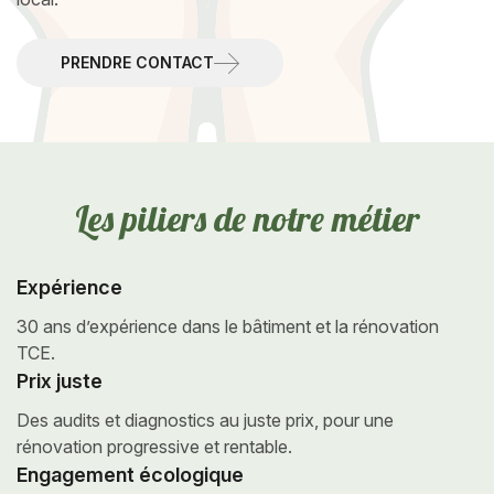
PRENDRE CONTACT
L
e
s
p
i
l
i
e
r
s
d
e
n
o
t
r
e
m
é
t
i
e
r
Expérience
30 ans d’expérience dans le
bâtiment et la rénovation
TCE.
Prix juste
Des audits et diagnostics au juste prix,
pour une
rénovation progressive et rentable.
Engagement écologique