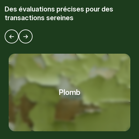
D
e
s
é
v
a
l
u
a
t
i
o
n
s
p
r
é
c
i
s
e
s
p
o
u
r
d
e
s
t
r
a
n
s
a
c
t
i
o
n
s
s
e
r
e
i
n
e
s
Plomb