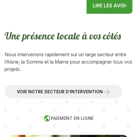
la réalisation de mon...
LIRE LES AVIS
U
n
e
p
r
é
s
e
n
c
e
l
o
c
a
l
e
à
v
o
c
ô
t
é
s
Nous intervenons rapidement sur un large secteur entre
l’Aisne, la Somme et la Marne pour accompagner tous vos
projets.
VOIR NOTRE SECTEUR D’INTERVENTION
PAIEMENT EN LIGNE