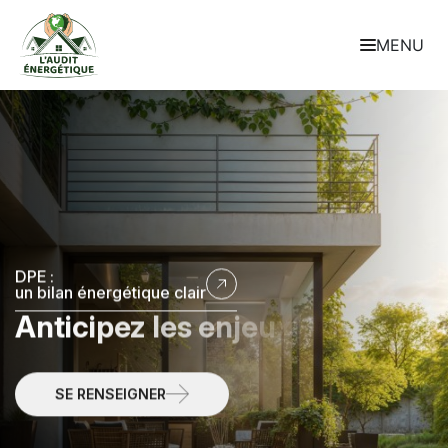
MENU
DPE :
un bilan énergétique clair
A
n
t
i
c
i
p
e
z
l
e
s
e
n
j
e
u
x
é
n
e
r
g
é
t
i
q
u
e
s
d
è
s
a
u
j
o
u
r
d
’
h
u
i
SE RENSEIGNER