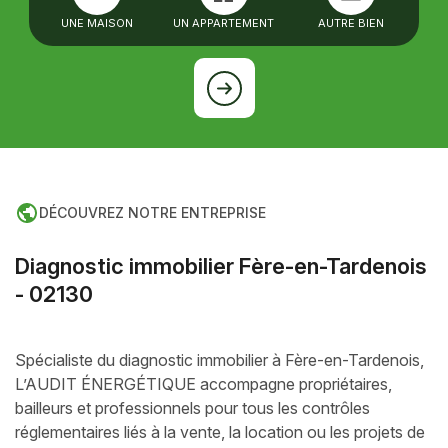
UNE MAISON
UN APPARTEMENT
AUTRE BIEN
DÉCOUVREZ NOTRE ENTREPRISE
D
i
a
g
n
o
s
t
i
c
i
m
m
o
b
i
l
i
e
r
F
è
r
e
-
e
n
-
T
a
r
d
e
n
o
i
s
-
0
2
1
3
0
Spécialiste du diagnostic immobilier à Fère-en-Tardenois,
L’AUDIT ÉNERGÉTIQUE accompagne propriétaires,
bailleurs et professionnels pour tous les contrôles
réglementaires liés à la vente, la location ou les projets de