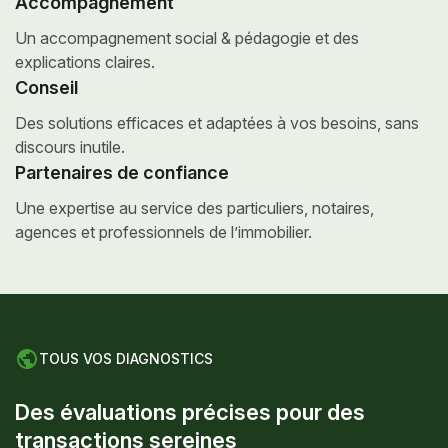
Accompagnement
Un accompagnement social &
pédagogie et des
explications claires.
Conseil
Des solutions efficaces et adaptées
à vos besoins, sans
discours inutile.
Partenaires de confiance
Une expertise au service des particuliers,
notaires,
agences et professionnels de l’immobilier.
TOUS VOS DIAGNOSTICS
D
e
s
é
v
a
l
u
a
t
i
o
n
s
p
r
é
c
i
s
e
s
p
o
u
r
d
e
s
t
r
a
n
s
a
c
t
i
o
n
s
s
e
r
e
i
n
e
s