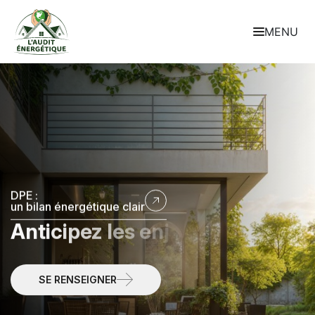
MENU
DPE :
un bilan énergétique clair
A
n
t
i
c
i
p
e
z
l
e
s
e
n
j
e
u
x
é
n
e
r
g
é
t
i
q
u
e
s
d
è
s
a
u
j
o
u
r
d
’
h
u
i
SE RENSEIGNER