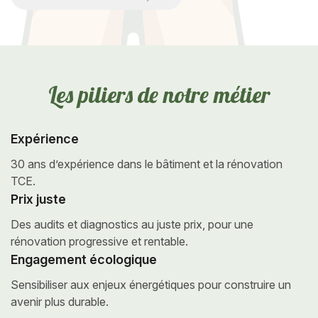
L
e
s
p
i
l
i
e
r
s
d
e
n
o
t
r
e
m
é
t
i
e
r
Expérience
30 ans d’expérience dans le
bâtiment et la rénovation
TCE.
Prix juste
Des audits et diagnostics au juste prix,
pour une
rénovation progressive et rentable.
Engagement écologique
Sensibiliser aux enjeux énergétiques
pour construire un
avenir plus durable.