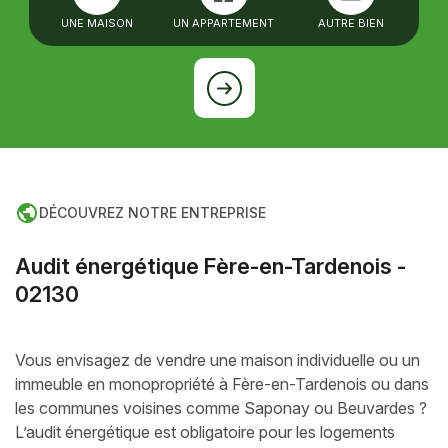
UNE MAISON
UN APPARTEMENT
AUTRE BIEN
DÉCOUVREZ NOTRE ENTREPRISE
A
u
d
i
t
é
n
e
r
g
é
t
i
q
u
e
F
è
r
e
-
e
n
-
T
a
r
d
e
n
o
i
s
-
0
2
1
3
0
Vous envisagez de vendre une maison individuelle ou un
immeuble en monopropriété à Fère-en-Tardenois ou dans
les communes voisines comme Saponay ou Beuvardes ?
L’audit énergétique est obligatoire pour les logements