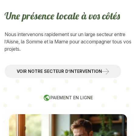
U
n
e
p
r
é
s
e
n
c
e
l
o
c
a
l
e
à
v
o
c
ô
t
é
s
Nous intervenons rapidement sur un large secteur entre
l’Aisne, la Somme et la Marne pour accompagner tous vos
projets.
VOIR NOTRE SECTEUR D’INTERVENTION
PAIEMENT EN LIGNE